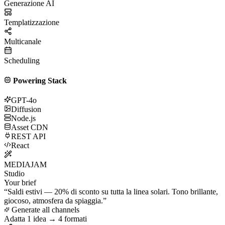
Generazione AI
Templatizzazione
Multicanale
Scheduling
Powering Stack
GPT-4o
Diffusion
Node.js
Asset CDN
REST API
React
MEDIAJAM
Studio
Your brief
“
Saldi estivi — 20% di sconto su tutta la linea solari. Tono brillante,
giocoso, atmosfera da spiaggia.
”
Generate all channels
Adatta 1 idea → 4 formati