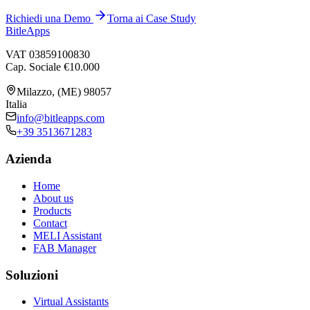
Richiedi una Demo
Torna ai Case Study
BitleApps
VAT 03859100830
Cap. Sociale €10.000
Milazzo, (ME) 98057
Italia
info@bitleapps.com
+39 3513671283
Azienda
Home
About us
Products
Contact
MELI Assistant
FAB Manager
Soluzioni
Virtual Assistants